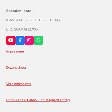
Spendenkonto:
IBAN:
AT40 2020 2015 2001 9447
BIC: SPAMAT21XXX
Y
F
I
W
o
a
n
h
u
c
s
a
Impressum
T
e
t
t
u
b
a
s
b
o
g
A
e
o
r
p
Datenschutz
k
a
p
m
Vereinsstatuten
Formular für Paten- und Mitgliedsantrag