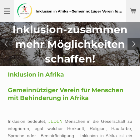
Zum
I
nklusion in Afrika - Gemeinnütziger Verein für Menschen mit Behinderung in Afrika
Hauptinhalt
springen
Inklusion-zusammen
mehr Möglichkeiten
schaffen!
Inklusion in Afrika
Gemeinnütziger Verein für Menschen
mit Behinderung in Afrika
Inklusion bedeutet,
JEDEN
Menschen in die Gesellschaft zu
integrieren, egal welcher Herkunft, Religion, Hautfarbe,
Sprache oder Beeinträchtigung. Inklusion in Afrika ist ein