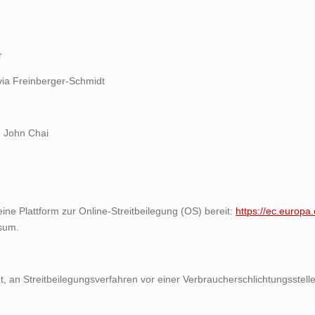
r
via Freinberger-Schmidt
d John Chai
ine Plattform zur Online-Streitbeilegung (OS) bereit:
https://ec.europa
sum.
tet, an Streitbeilegungsverfahren vor einer Verbraucherschlichtungsstel