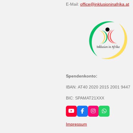
E-Mail:
office@inklusioninafrika.at
Spendenkonto:
IBAN:
AT40 2020 2015 2001 9447
BIC: SPAMAT21XXX
Y
F
I
W
o
a
n
h
u
c
s
a
Impressum
T
e
t
t
u
b
a
s