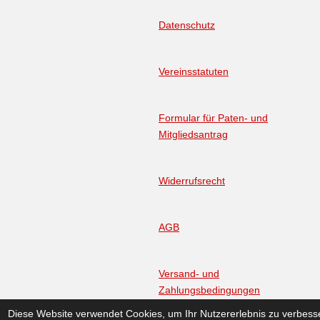
b
o
g
A
e
o
r
p
Datenschutz
k
a
p
m
Vereinsstatuten
Formular für Paten- und
Mitgliedsantrag
Widerrufsrecht
AGB
Versand- und
Zahlungsbedingungen
© 2023 - 2026 Inklusion in Afrika
Diese Website verwendet Cookies, um Ihr Nutzererlebnis zu verbess