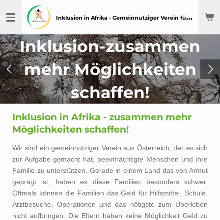
Zum
I
nklusion in Afrika - Gemeinnütziger Verein für Menschen mit Behinderung in Afrika
Hauptinhalt
springen
Inklusion-zusammen
mehr Möglichkeiten
schaffen!
Inklusion in Afrika - zusammen mehr
Möglichkeiten schaffen!
Wir sind ein gemeinnütziger Verein aus Österreich, der es sich
zur Aufgabe gemacht hat, beeinträchtigte Menschen und ihre
Familie zu unterstützen. Gerade in einem Land das von Armut
geprägt ist, haben es diese Familien besonders schwer.
Oftmals können die Familien das Geld für Hilfsmittel, Schule,
Arztbesuche, Operationen und das nötigste zum Überleben
nicht aufbringen. Die Eltern haben keine Möglichkeit Geld zu