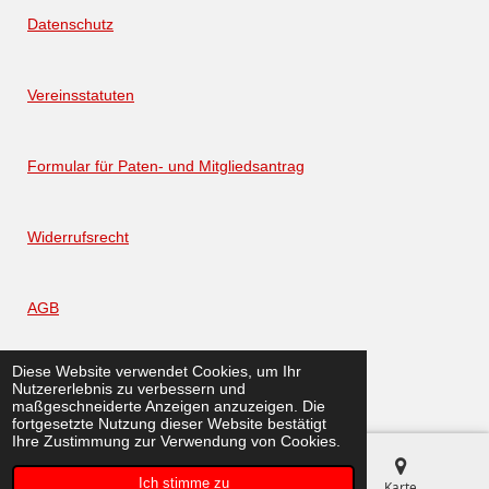
b
o
g
A
e
o
r
p
Datenschutz
k
a
p
m
Vereinsstatuten
Formular für Paten- und Mitgliedsantrag
Widerrufsrecht
AGB
Diese Website verwendet Cookies, um Ihr
Versand- und Zahlungsbedingungen
Nutzererlebnis zu verbessern und
© 2023 - 2026 Inklusion in Afrika
maßgeschneiderte Anzeigen anzuzeigen. Die
fortgesetzte Nutzung dieser Website bestätigt
Ihre Zustimmung zur Verwendung von Cookies.
Ich stimme zu
E-Mail
Telefon
Karte