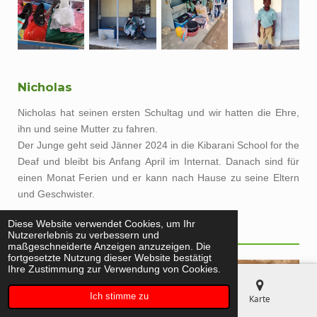
Nicholas
Nicholas hat seinen ersten Schultag und wir hatten die Ehre,
ihn und seine Mutter zu fahren.
Der Junge geht seid Jänner 2024 in die Kibarani School for the
Deaf und bleibt bis Anfang April im Internat. Danach sind für
einen Monat Ferien und er kann nach Hause zu seine Eltern
und Geschwister.
Paten gefunden!
Diese Website verwendet Cookies, um Ihr
Nutzererlebnis zu verbessern und
maßgeschneiderte Anzeigen anzuzeigen. Die
fortgesetzte Nutzung dieser Website bestätigt
Ihre Zustimmung zur Verwendung von Cookies.
Ich stimme zu
E-Mail
Telefon
Karte