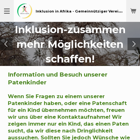
Zum
I
nklusion in Afrika - Gemeinnütziger Verein für Menschen mit Behinderung in Afrika
Hauptinhalt
springen
Mit einer Patenschaft
beeinträchtigten Menschen helfen!
Information und Besuch unserer
Patenkinder
Wenn Sie Fragen zu einem unserer
Patenkinder haben, oder eine Patenschaft
für ein Kind übernehmen möchten, freuen
wir uns über eine Kontaktaufnahme! Wir
zeigen immer nur ein Kind, das einen Paten
sucht, da wir diese nach Dringlichkeit
aussuchen. Sollten Sie jedoch Wünsche wie