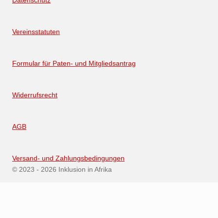
Datenschutz
k
a
p
m
Vereinsstatuten
Formular für Paten- und Mitgliedsantrag
Widerrufsrecht
AGB
Versand- und Zahlungsbedingungen
© 2023 - 2026 Inklusion in Afrika