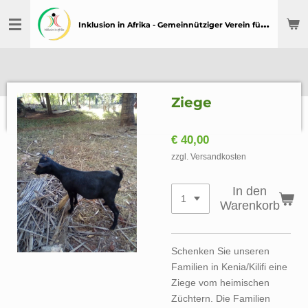
Zum
I
nklusion in Afrika - Gemeinnütziger Verein für Menschen mit Behinderung in Afrika
Hauptinhalt
springen
Ziege
€ 40,00
zzgl. Versandkosten
In den
Warenkorb
Schenken Sie unseren
Familien in Kenia/Kilifi eine
Ziege vom heimischen
Züchtern. Die Familien